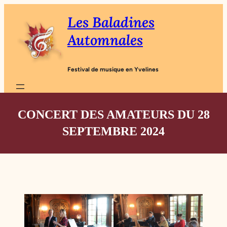
Aller
Les Baladines
au
Automnales
contenu
Festival de musique en Yvelines
CONCERT DES AMATEURS DU 28
SEPTEMBRE 2024